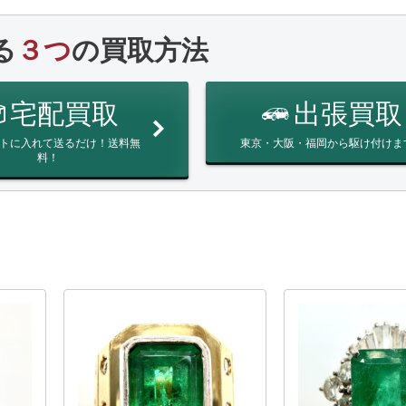
る
３つ
の買取方法
宅配買取
出張買取
トに入れて送るだけ！送料無
東京・大阪・福岡から駆け付けま
料！