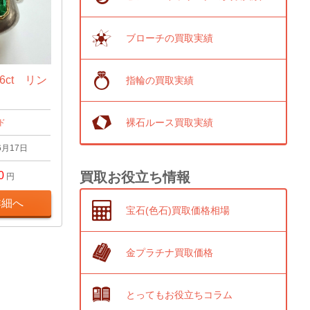
ブローチの買取実績
6ct リン
指輪の買取実績
裸石ルース買取実績
ド
6月17日
買取お役立ち情報
0
円
詳細へ
宝石(色石)買取価格相場
金プラチナ買取価格
とってもお役立ちコラム