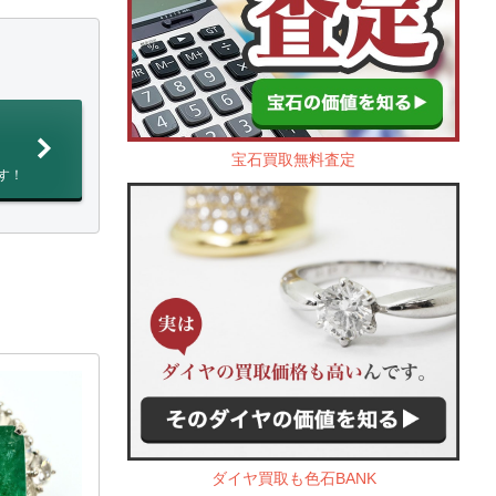
宝石買取無料査定
す！
ダイヤ買取も色石BANK