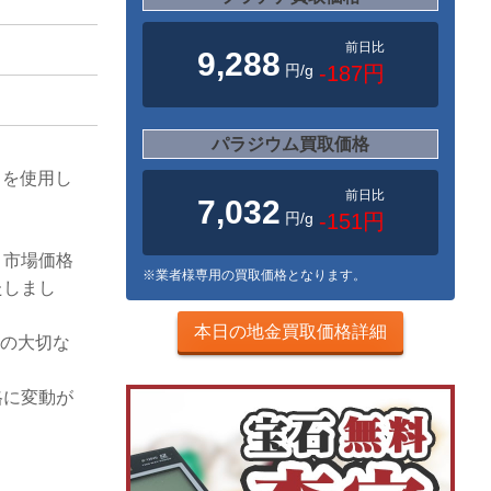
前日比
9,288
円/g
-187円
パラジウム買取価格
ンドを使用し
前日比
7,032
円/g
-151円
、市場価格
※業者様専用の買取価格となります。
たしまし
本日の地金買取価格詳細
様の大切な
格に変動が