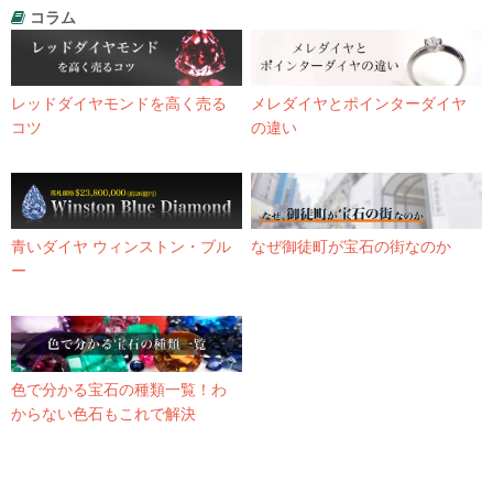
コラム
レッドダイヤモンドを高く売る
メレダイヤとポインターダイヤ
コツ
の違い
青いダイヤ ウィンストン・ブル
なぜ御徒町が宝石の街なのか
ー
色で分かる宝石の種類一覧！わ
からない色石もこれで解決