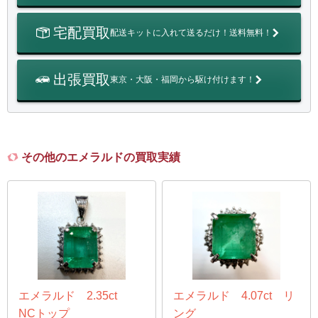
宅配買取
配送キットに入れて送るだけ！送料無料！
出張買取
東京・大阪・福岡から駆け付けます！
その他のエメラルドの買取実績
エメラルド 2.35ct
エメラルド 4.07ct リ
NCトップ
ング