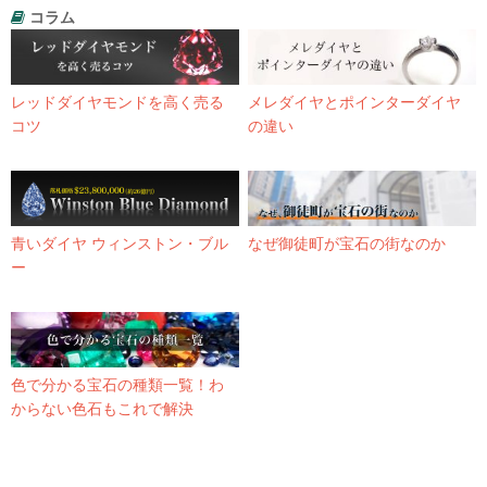
コラム
レッドダイヤモンドを高く売る
メレダイヤとポインターダイヤ
コツ
の違い
青いダイヤ ウィンストン・ブル
なぜ御徒町が宝石の街なのか
ー
色で分かる宝石の種類一覧！わ
からない色石もこれで解決