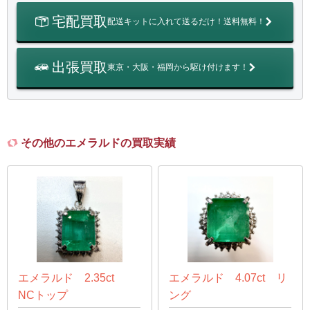
宅配買取
配送キットに入れて送るだけ！送料無料！
出張買取
東京・大阪・福岡から駆け付けます！
その他のエメラルドの買取実績
エメラルド 2.35ct
エメラルド 4.07ct リ
NCトップ
ング