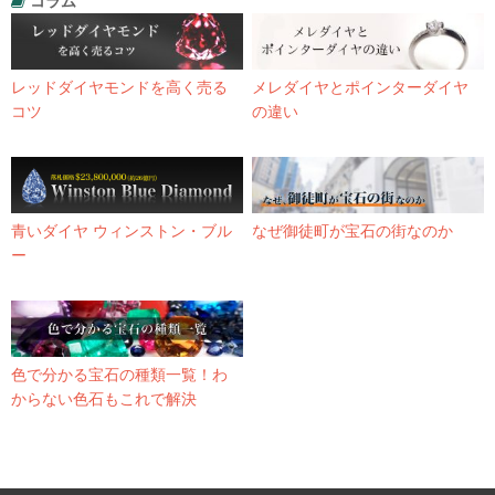
コラム
レッドダイヤモンドを高く売る
メレダイヤとポインターダイヤ
コツ
の違い
青いダイヤ ウィンストン・ブル
なぜ御徒町が宝石の街なのか
ー
色で分かる宝石の種類一覧！わ
からない色石もこれで解決