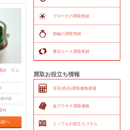
ブローチの買取実績
指輪の買取実績
裸石ルース買取実績
6ct リン
買取お役立ち情報
宝石(色石)買取価格相場
ド
6月17日
金プラチナ買取価格
0
円
詳細へ
とってもお役立ちコラム