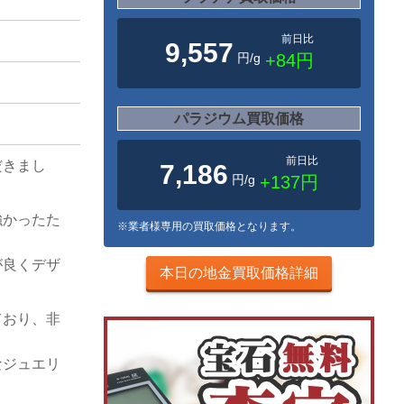
前日比
9,557
円/g
+84円
パラジウム買取価格
前日比
だきまし
7,186
円/g
+137円
強かったた
※業者様専用の買取価格となります。
が良くデザ
本日の地金買取価格詳細
ており、非
なジュエリ