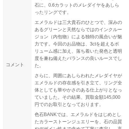
石に、0.6カラットのメレダイヤをあしら
ったリングです。
エメラルドは三大貴石のひとつで、深みの
あるグリーンと天然ならではのインクルー
ジョン（内包物）による独特の風合いが魅
力です。今回のお品物は、3ctを超えるボ
リューム感に加え、落ち着いた発色と透明
度を兼ね備えたバランスの良いルースでし
コメント
た。
さらに、周囲にあしらわれたメレダイヤが
エメラルドの存在感を引き立て、リング全
体としても華やかさのある仕上がりとなっ
ていました。その結果、買取金額145,000
円でのお取引となっております。
色石BANKでは、エメラルドをはじめとし
たカラーストーンジュエリーを、石の品質
やデザイン性まで含めて丁寧に査定し、高