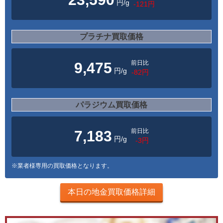
円/g
-121円
プラチナ買取価格
前日比
9,475
円/g
-82円
パラジウム買取価格
前日比
7,183
円/g
-3円
※業者様専用の買取価格となります。
本日の地金買取価格詳細