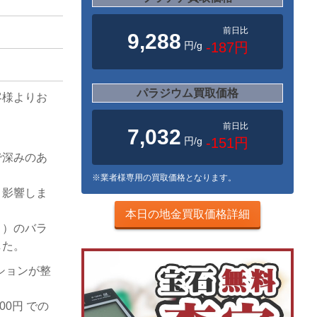
前日比
9,288
円/g
-187円
パラジウム買取価格
客様よりお
前日比
7,032
円/g
-151円
で深みのあ
※業者様専用の買取価格となります。
く影響しま
本日の地金買取価格詳細
き）のバラ
した。
ションが整
00円 での