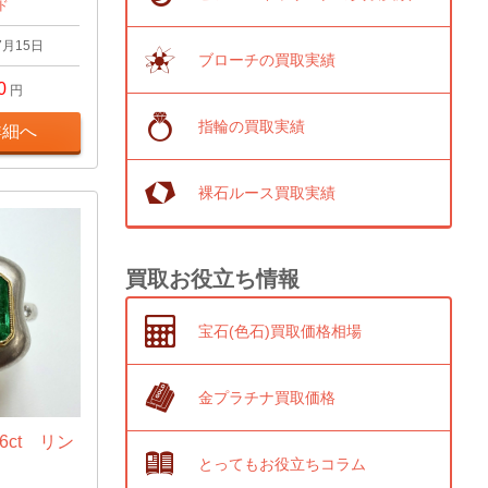
ド
7月15日
ブローチの買取実績
0
円
指輪の買取実績
詳細へ
裸石ルース買取実績
買取お役立ち情報
宝石(色石)買取価格相場
金プラチナ買取価格
6ct リン
とってもお役立ちコラム