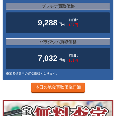
プラチナ買取価格
前日比
9,288
円/g
-187円
パラジウム買取価格
前日比
7,032
円/g
-151円
※業者様専用の買取価格となります。
本日の地金買取価格詳細