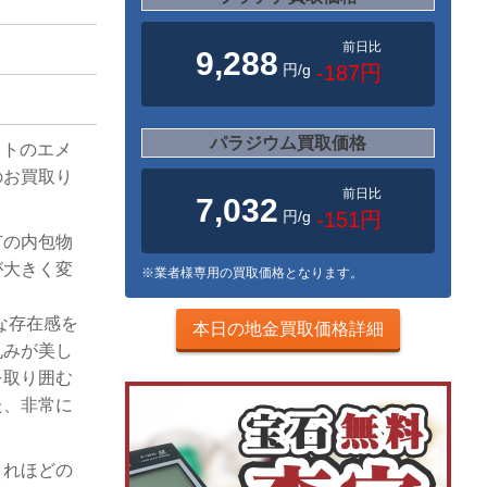
前日比
9,288
円/g
-187円
パラジウム買取価格
ットのエメ
のお買取り
前日比
7,032
円/g
-151円
有の内包物
が大きく変
※業者様専用の買取価格となります。
な存在感を
本日の地金買取価格詳細
丸みが美し
を取り囲む
た、非常に
これほどの