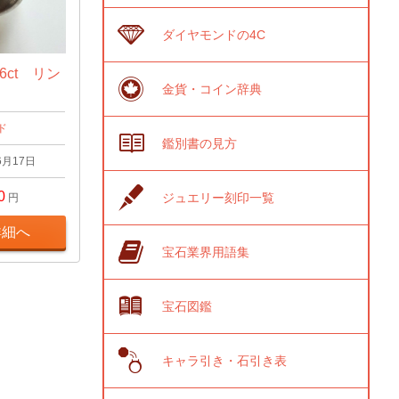
ダイヤモンドの4C
6ct リン
金貨・コイン辞典
ド
鑑別書の見方
6月17日
0
ジュエリー刻印一覧
円
詳細へ
宝石業界用語集
宝石図鑑
キャラ引き・石引き表