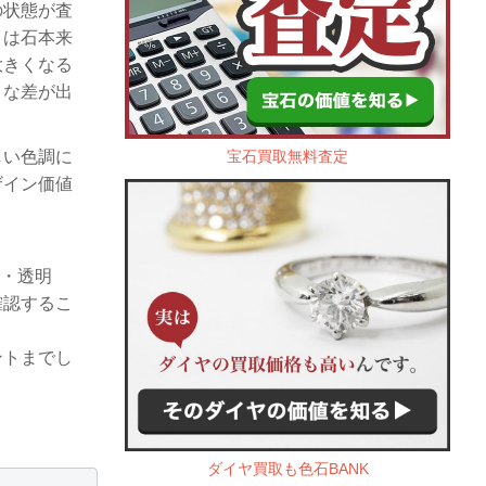
の状態が査
トは石本来
大きくなる
きな差が出
宝石買取無料査定
しい色調に
ザイン価値
。
味・透明
確認するこ
ントまでし
ダイヤ買取も色石BANK