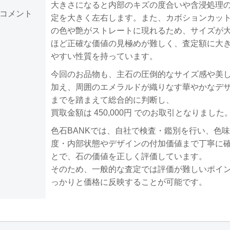
大きさになると内部のキズの度合いや含浸処理
コメント
定を大きく左右します。また、カボションカッ
の色や艶がストレートに現れるため、サイズが
ほど正確な価値の見極めが難しく、査定額に大
やすい性質を持っています。
今回のお品物も、主石の圧倒的なサイズ感や美
加え、周囲のエメラルドが織りなす華やかなデ
までを踏まえて総合的に判断し、
買取金額は 450,000円 でのお取引となりました
色石BANKでは、自社で検査・鑑別を行い、色
度・内部状態やデザインの付加価値まで丁寧に
とで、石の価値を正しく評価しています。
そのため、一般的な査定では評価が難しいポイ
っかりと価格に反映することが可能です。