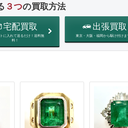
る
３つ
の買取方法
宅配買取
出張買取
トに入れて送るだけ！送料無
東京・大阪・福岡から駆け付けま
料！