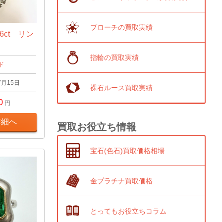
ブローチの買取実績
6ct リン
指輪の買取実績
ド
7月15日
裸石ルース買取実績
0
円
詳細へ
買取お役立ち情報
宝石(色石)買取価格相場
金プラチナ買取価格
とってもお役立ちコラム