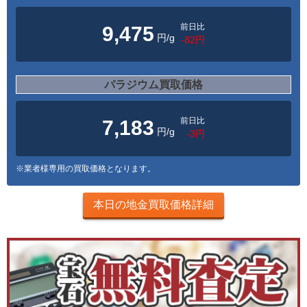
前日比
9,475
円/g
-82円
パラジウム買取価格
前日比
7,183
円/g
-3円
※業者様専用の買取価格となります。
本日の地金買取価格詳細