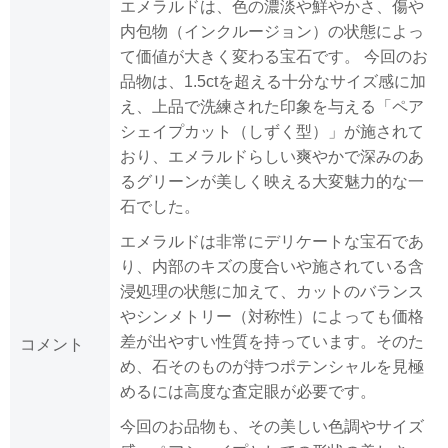
エメラルドは、色の濃淡や鮮やかさ、傷や
内包物（インクルージョン）の状態によっ
て価値が大きく変わる宝石です。 今回のお
品物は、1.5ctを超える十分なサイズ感に加
え、上品で洗練された印象を与える「ペア
シェイプカット（しずく型）」が施されて
おり、エメラルドらしい爽やかで深みのあ
るグリーンが美しく映える大変魅力的な一
石でした。
エメラルドは非常にデリケートな宝石であ
り、内部のキズの度合いや施されている含
浸処理の状態に加えて、カットのバランス
やシンメトリー（対称性）によっても価格
差が出やすい性質を持っています。そのた
コメント
め、石そのものが持つポテンシャルを見極
めるには高度な査定眼が必要です。
今回のお品物も、その美しい色調やサイズ