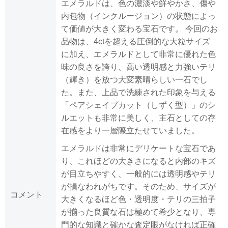
エメラルドは、色の濃淡や鮮やかさ、傷や
内包物（インクルージョン）の状態によっ
て価値が大きく変わる宝石です。 今回のお
品物は、4ctを超える圧倒的な大粒サイズ
に加え、エメラルドとして非常に優れた色
味の良さを誇り、高い透明感と力強いテリ
（輝き）を放つ大変素晴らしい一石でし
た。また、上品で洗練された印象を与える
「ペアシェイプカット（しずく型）」のシ
ルエットも非常に美しく、主石としての存
在感をより一層際立たせていました。
エメラルドは非常にデリケートな宝石であ
り、これほどの大きさになると内部のキズ
が目立ちやすく、一般的には透明感やテリ
が損なわれがちです。そのため、サイズが
コメント
大きくなるほど色・透明度・テリの三拍子
が揃った良質な石は極めて希少となり、専
門的な知識と確かな査定眼がなければ正確