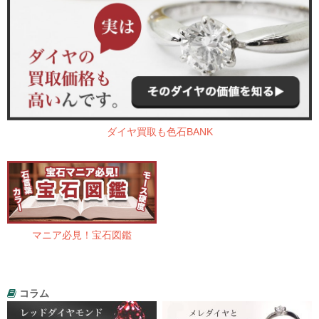
ダイヤ買取も色石BANK
マニア必見！宝石図鑑
コラム