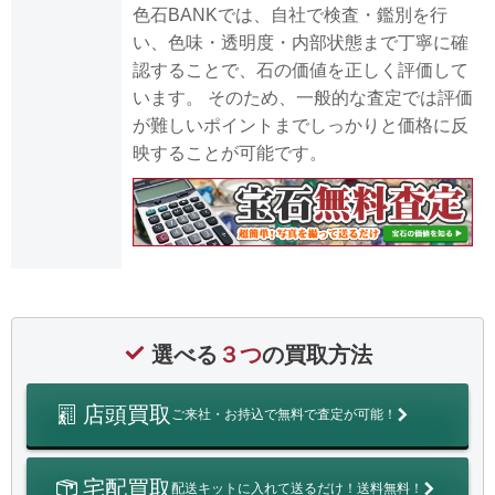
色石BANKでは、自社で検査・鑑別を行
い、色味・透明度・内部状態まで丁寧に確
認することで、石の価値を正しく評価して
います。 そのため、一般的な査定では評価
が難しいポイントまでしっかりと価格に反
映することが可能です。
選べる
３つ
の買取方法
店頭買取
ご来社・お持込で無料で査定が可能！
宅配買取
配送キットに入れて送るだけ！送料無料！