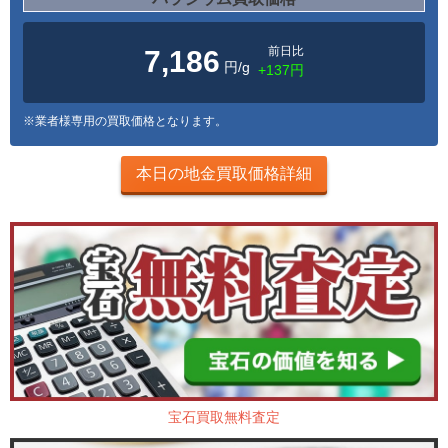
前日比
7,186
円/g
+137円
※業者様専用の買取価格となります。
本日の地金買取価格詳細
宝石買取無料査定