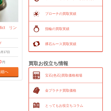
ブローチの買取実績
6ct リン
指輪の買取実績
ド
裸石ルース買取実績
6月17日
0
円
買取お役立ち情報
詳細へ
宝石(色石)買取価格相場
金プラチナ買取価格
とってもお役立ちコラム