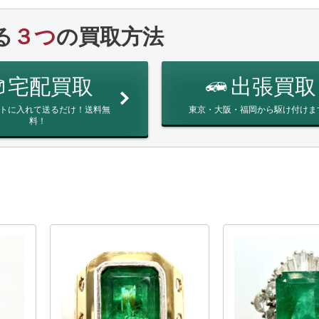
る
３つ
の買取方法
宅配買取
出張買取
トに入れて送るだけ！送料無
東京・大阪・福岡から駆け付けま
料！