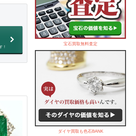
宝石買取無料査定
す！
ダイヤ買取も色石BANK