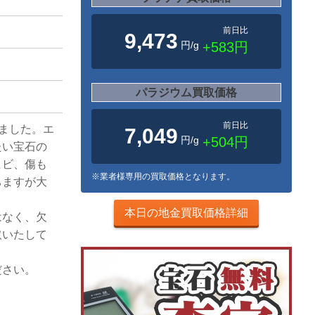
前日比
9,473
円/g
+583円
パラジウム買取価格
前日比
りました。エ
7,049
円/g
+504円
たい宝石の
ヒビ、傷も
※業者様専用の買取価格となります。
ちますが大
本日の地金買取価格詳細
はなく、欠
取いたして
ださい。