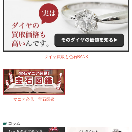
ダイヤ買取も色石BANK
マニア必見！宝石図鑑
コラム