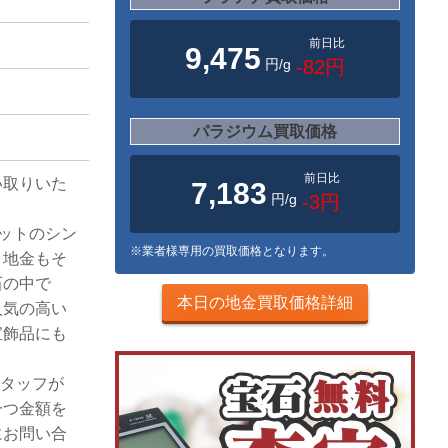
前日比
9,475
円/g
-82円
パラジウム買取価格
前日比
い取りいた
7,183
円/g
-3円
カットのシン
※業者様専用の買取価格となります。
、地金もそ
石の中で
本日の地金買取価格詳細
人気の高い
宝飾品にも
スタッフが
一つ金額を
にお問い合