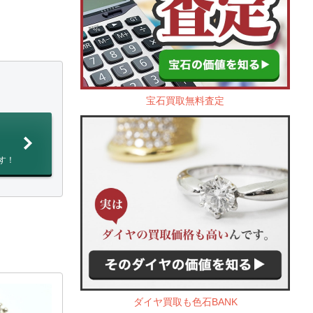
宝石買取無料査定
す！
ダイヤ買取も色石BANK