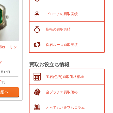
ブローチの買取実績
指輪の買取実績
裸石ルース買取実績
6ct リン
ド
買取お役立ち情報
6月17日
宝石(色石)買取価格相場
0
円
詳細へ
金プラチナ買取価格
とってもお役立ちコラム