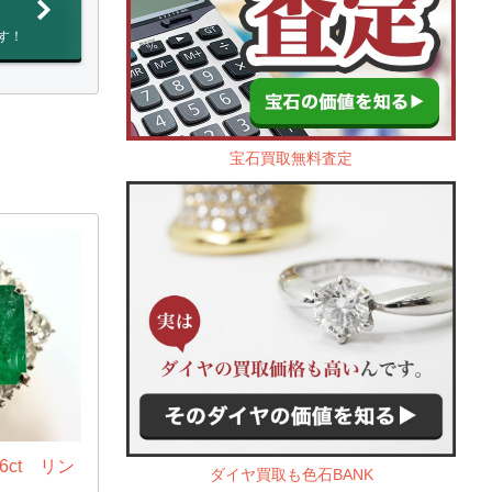
す！
宝石買取無料査定
6ct リン
ダイヤ買取も色石BANK