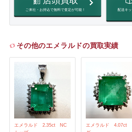
店頭買取
ご来社・お持込で無料で査定が可能！
配送キッ
その他のエメラルドの買取実績
エメラルド 2.35ct NC
エメラルド 4.07ct