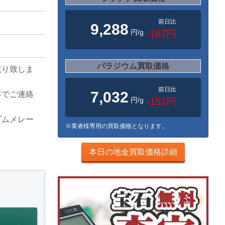
前日比
9,288
円/g
-187円
パラジウム買取価格
取り致しま
前日比
7,032
事でご連絡
円/g
-151円
ダムメレー
※業者様専用の買取価格となります。
本日の地金買取価格詳細