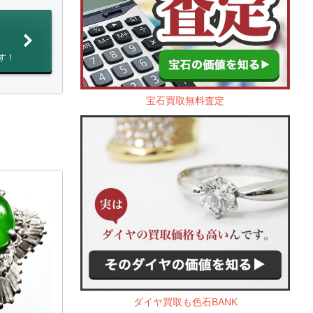
す！
宝石買取無料査定
ダイヤ買取も色石BANK