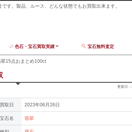
商社です。製品、ルース、どんな状態でもお買取出来ます。
色石・宝石買取実績
宝石無料査定
翠15点おまとめ100ct
取
更新日：
買取日
2023年06月26日
宝石名
翡翠
種別
裸石