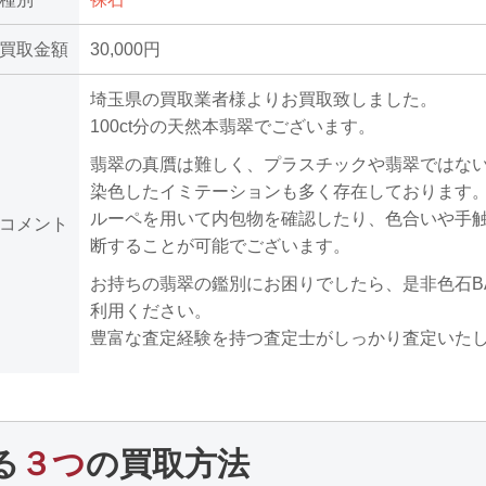
買取金額
30,000円
埼玉県の買取業者様よりお買取致しました。
100ct分の天然本翡翠でございます。
翡翠の真贋は難しく、プラスチックや翡翠ではな
染色したイミテーションも多く存在しております
ルーペを用いて内包物を確認したり、色合いや手
コメント
断することが可能でございます。
お持ちの翡翠の鑑別にお困りでしたら、是非色石B
利用ください。
豊富な査定経験を持つ査定士がしっかり査定いた
る
３つ
の買取方法