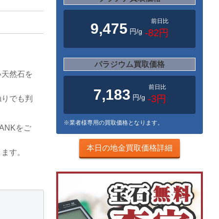
前日比
9,475
円/g
-82円
パラジウム買取価格
い天然石を
。
前日比
7,183
円/g
-3円
触りでも判
※業者様専用の買取価格となります。
ANKをご
本日の地金買取価格詳細
します。