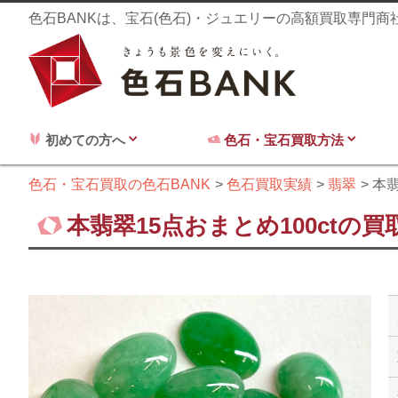
色石BANKは、宝石(色石)・ジュエリーの高額買取専門
初めての方へ
色石・宝石買取方法
色石・宝石買取の色石BANK
色石買取実績
翡翠
本翡
本翡翠15点おまとめ100ctの買