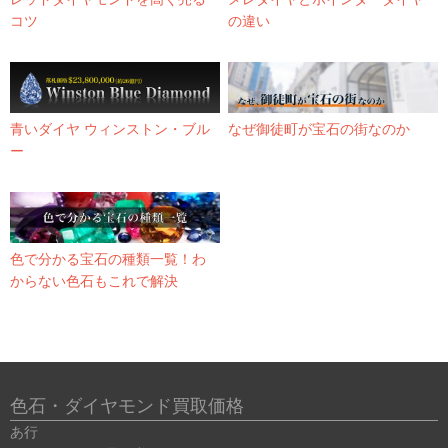
コツ
の違い
青いダイヤ ウィンストン・ブル
なぜ御徒町が宝石の街なのか
ー
色で分かる宝石の種類一覧！わ
からない色石もこれで解決
色石・ダイヤモンド買取価格
あ行