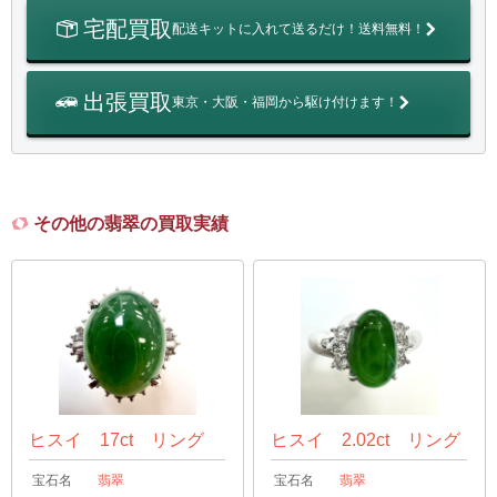
宅配買取
配送キットに入れて送るだけ！送料無料！
出張買取
東京・大阪・福岡から駆け付けます！
その他の翡翠の買取実績
ヒスイ 17ct リング
ヒスイ 2.02ct リング
宝石名
翡翠
宝石名
翡翠