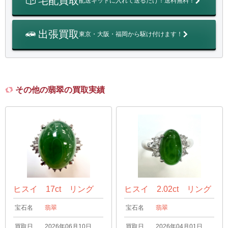
宅配買取
配送キットに入れて送るだけ！送料無料！
出張買取
東京・大阪・福岡から駆け付けます！
その他の翡翠の買取実績
ヒスイ 17ct リング
ヒスイ 2.02ct リング
宝石名
翡翠
宝石名
翡翠
買取日
2026年06月10日
買取日
2026年04月01日