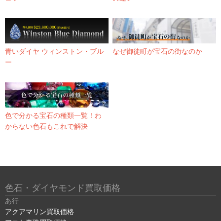
青いダイヤ ウィンストン・ブル
なぜ御徒町が宝石の街なのか
ー
色で分かる宝石の種類一覧！わ
からない色石もこれで解決
色石・ダイヤモンド買取価格
あ行
アクアマリン買取価格