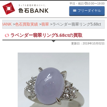
平日・祝日
10:00
〜
19:00
フリーダイヤル
BANK
色石買取実績
翡翠
ラベンダー翡翠リング5.68ct
ラベンダー翡翠リング5.68ctの買取
更新日：
2019年10月02日