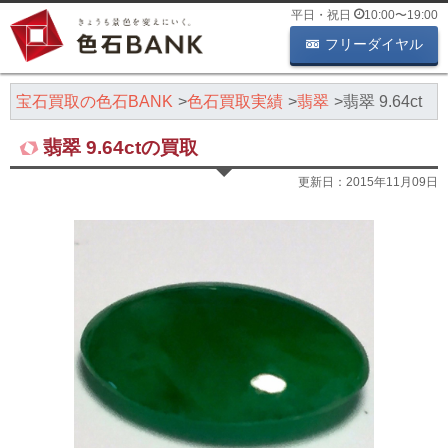
平日・祝日
10:00
〜
19:00
フリーダイヤル
・宝石買取の色石BANK
色石買取実績
翡翠
翡翠 9.64ct
翡翠 9.64ctの買取
更新日：
2015年11月09日