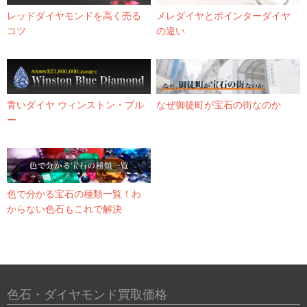
レッドダイヤモンドを高く売る
メレダイヤとポインターダイヤ
コツ
の違い
青いダイヤ ウィンストン・ブル
なぜ御徒町が宝石の街なのか
ー
色で分かる宝石の種類一覧！わ
からない色石もこれで解決
色石・ダイヤモンド買取価格