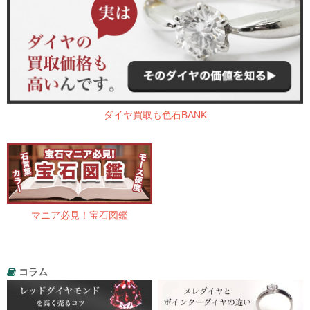
ダイヤ買取も色石BANK
マニア必見！宝石図鑑
コラム