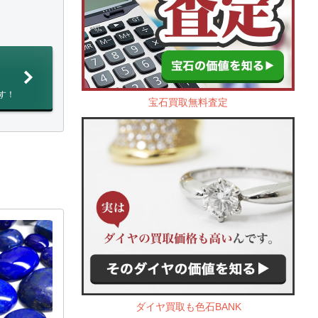
す！
宝石買取無料査定
ダイヤ買取も色石BANK