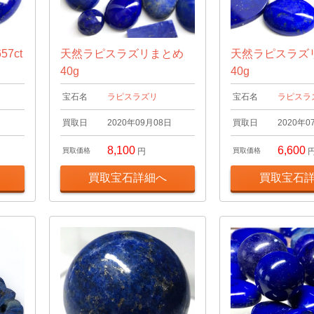
7ct
天然ラピスラズリまとめ
天然ラピスラズ
40g
40g
宝石名
ラピスラズリ
宝石名
ラピスラ
日
買取日
2020年09月08日
買取日
2020年0
8,100
6,600
買取価格
円
買取価格
買取宝石詳細へ
買取宝石