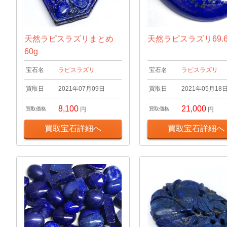
天然ラピスラズリまとめ
天然ラピスラズリ69.65
60g
宝石名
ラピスラズリ
宝石名
ラピスラズリ
買取日
2021年07月09日
買取日
2021年05月18
8,100
21,000
買取価格
円
買取価格
円
買取宝石詳細へ
買取宝石詳細へ