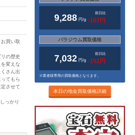
前日比
9,288
円/g
-187円
パラジウム買取価格
てお買い取
前日比
7,032
ズリの歴史
円/g
-151円
名を変えな
たくさん出
※業者様専用の買取価格となります。
取ってもら
査定させて
本日の地金買取価格詳細
もしっかり