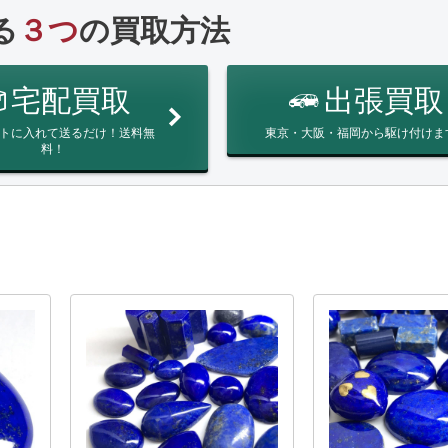
る
３つ
の買取方法
宅配買取
出張買取
トに入れて送るだけ！送料無
東京・大阪・福岡から駆け付けま
料！