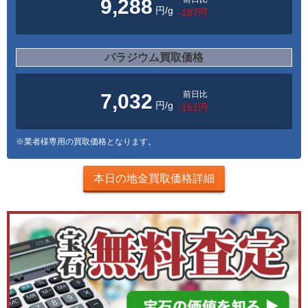
9,288
円/g
-187円
パラジウム買取価格
前日比
7,032
円/g
-151円
※業者様専用の買取価格となります。
本日の地金買取価格詳細