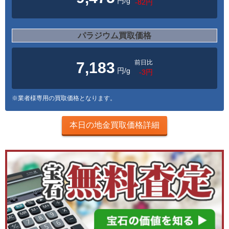
円/g
-82円
パラジウム買取価格
前日比
7,183
円/g
-3円
※業者様専用の買取価格となります。
本日の地金買取価格詳細