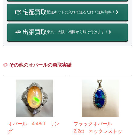
宅配買取
配送キットに入れて送るだけ！送料無料！
出張買取
東京・大阪・福岡から駆け付けます！
その他のオパールの買取実績
オパール 4.48ct リン
ブラックオパール
グ
2.2ct ネックレストッ