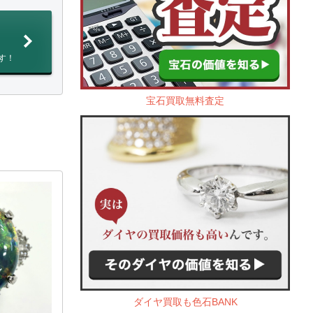
す！
宝石買取無料査定
ダイヤ買取も色石BANK