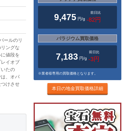
前日比
9,475
円/g
-82円
パラジウム買取価格
オパールのリ
のリングな
前日比
7,183
ルに値段を
円/g
-3円
プレイオブ
ていたの
※業者様専用の買取価格となります。
では、オパ
段つけさせ
本日の地金買取価格詳細