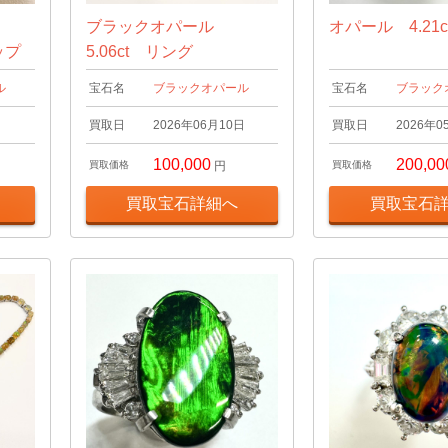
ブラックオパール
オパール 4.21
ップ
5.06ct リング
ル
宝石名
ブラックオパール
宝石名
ブラック
日
買取日
2026年06月10日
買取日
2026年0
100,000
200,00
買取価格
円
買取価格
買取宝石詳細へ
買取宝石