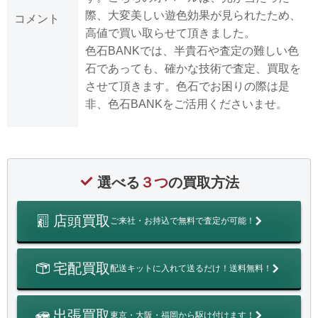
際、大変美しい遊色効果が見られたため、
コメント
高値で買い取らせて頂きました。
色石BANKでは、半貴石や査定の難しい色
石であっても、確かな技術で査定、買取を
させて頂きます。色石でお困りの際は是
非、色石BANKをご活用くださいませ。
選べる
３つ
の買取方法
店頭買取
ご来社・お持込で無料で査定が可能！
宅配買取
配送キットに入れて送るだけ！送料無料！
出張買取
東京・大阪・福岡から駆け付けます！