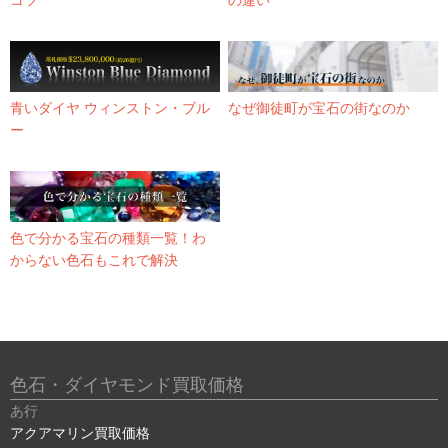
コツ
の違い
青いダイヤ ウィンストン・ブル
なぜ御徒町が宝石の街なのか
ー
色で分かる宝石の種類一覧！わ
からない色石もこれで解決
色石・ダイヤモンド買取価格
あ行
アクアマリン買取価格