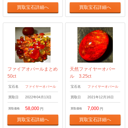
買取宝石詳細へ
買取宝石詳細へ
ファイアオパールまとめ
天然ファイヤーオパー
50ct
ル 3.25ct
宝石名
ファイヤーオパール
宝石名
ファイヤーオパール
買取日
2022年04月13日
買取日
2021年12月16日
58,000
7,000
買取価格
円
買取価格
円
買取宝石詳細へ
買取宝石詳細へ