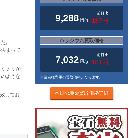
前日比
9,288
円/g
-187円
パラジウム買取価格
した。
が決まって
前日比
7,032
円/g
-151円
なくテリが
このような
※業者様専用の買取価格となります。
本日の地金買取価格詳細
を致してお