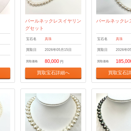
パールネックレスイヤリン
パールネックレ
グセット
宝石名
真珠
宝石名
真珠
日
買取日
2026年05月15日
買取日
2026年0
80,000
185,00
買取価格
円
買取価格
買取宝石詳細へ
買取宝石