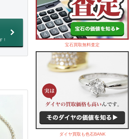
す！
宝石買取無料査定
ダイヤ買取も色石BANK