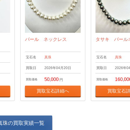
パール ネックレス
タサキ パール
宝石名
真珠
宝石名
真珠
日
買取日
2026年04月20日
買取日
2026年0
50,000
160,00
買取価格
円
買取価格
買取宝石詳細へ
買取宝石
真珠の買取実績一覧