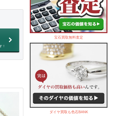
宝石買取無料査定
す！
ダイヤ買取も色石BANK