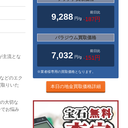
前日比
9,288
円/g
-187円
パラジウム買取価格
。
前日比
7,032
が主流とな
円/g
-151円
、
※業者様専用の買取価格となります。
凸などのエク
買取りいた
本日の地金買取価格詳細
様の大切な
ーでお悩み