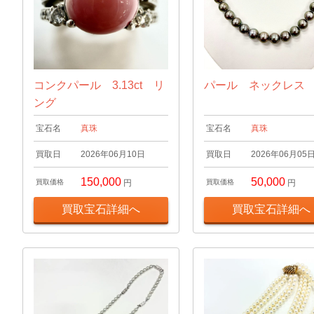
コンクパール 3.13ct リ
パール ネックレス
ング
宝石名
真珠
宝石名
真珠
買取日
2026年06月10日
買取日
2026年06月05
150,000
50,000
買取価格
円
買取価格
円
買取宝石詳細へ
買取宝石詳細へ