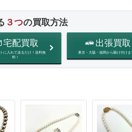
る
３つ
の買取方法
宅配買取
出張買取
トに入れて送るだけ！送料無
東京・大阪・福岡から駆け付けま
料！