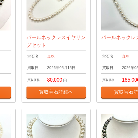
パールネックレスイヤリン
パールネックレ
グセット
宝石名
真珠
宝石名
真珠
日
買取日
2026年05月15日
買取日
2026年0
80,000
185,00
買取価格
円
買取価格
買取宝石詳細へ
買取宝石