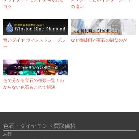
コツ
の違い
青いダイヤ ウィンストン・ブル
なぜ御徒町が宝石の街なのか
ー
色で分かる宝石の種類一覧！わ
からない色石もこれで解決
色石・ダイヤモンド買取価格
あ行