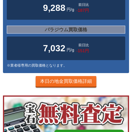
前日比
9,288
円/g
-187円
パラジウム買取価格
前日比
7,032
円/g
-151円
※業者様専用の買取価格となります。
本日の地金買取価格詳細