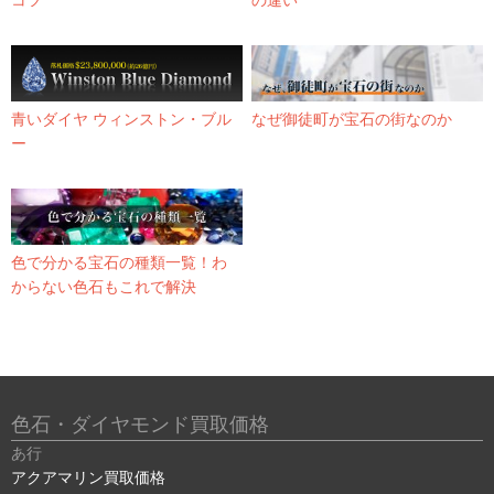
青いダイヤ ウィンストン・ブル
なぜ御徒町が宝石の街なのか
ー
色で分かる宝石の種類一覧！わ
からない色石もこれで解決
色石・ダイヤモンド買取価格
あ行
アクアマリン買取価格