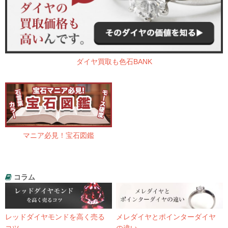
ダイヤ買取も色石BANK
マニア必見！宝石図鑑
コラム
レッドダイヤモンドを高く売る
メレダイヤとポインターダイヤ
コツ
の違い