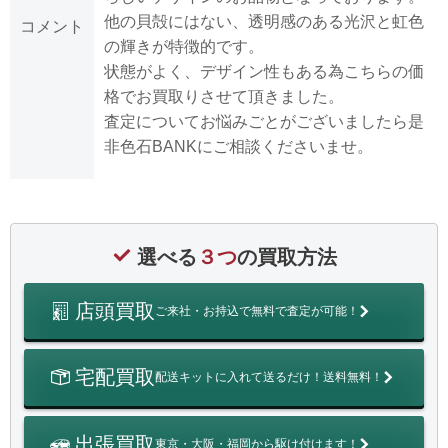
他の貝殻にはない、透明感のある光沢と虹色
コメント
の輝きが特徴的です。
状態がよく、デザイン性もある為こちらの価
格でお買取りさせて頂きました。
査定についてお悩みごとがございましたら是
非色石BANKにご相談くださいませ。
選べる
３つ
の買取方法
店頭買取
ご来社・お持込で無料で査定が可能！
宅配買取
配送キットに入れて送るだけ！送料無料！
出張買取
東京・大阪・福岡から駆け付けます！