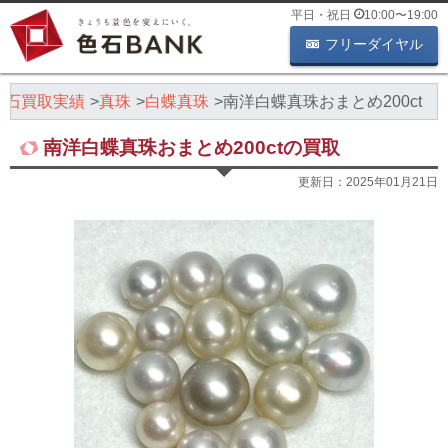
平日・祝日
10:00
〜
19:00
フリーダイヤル
色石買取実績
真珠
白蝶真珠
南洋白蝶真珠おまとめ200ct
南洋白蝶真珠おまとめ200ctの買取
更新日：
2025年01月21日