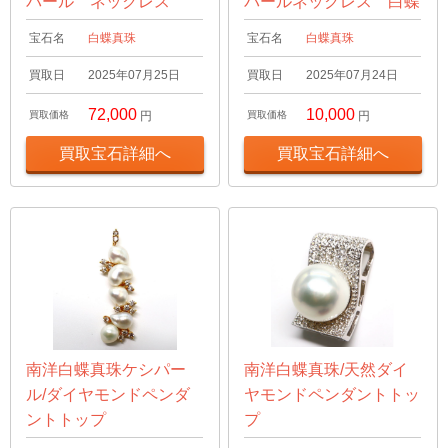
パール ネックレス
パールネックレス 白蝶
宝石名
白蝶真珠
宝石名
白蝶真珠
買取日
2025年07月25日
買取日
2025年07月24日
72,000
10,000
買取価格
円
買取価格
円
買取宝石詳細へ
買取宝石詳細へ
南洋白蝶真珠ケシパー
南洋白蝶真珠/天然ダイ
ル/ダイヤモンドペンダ
ヤモンドペンダントトッ
ントトップ
プ