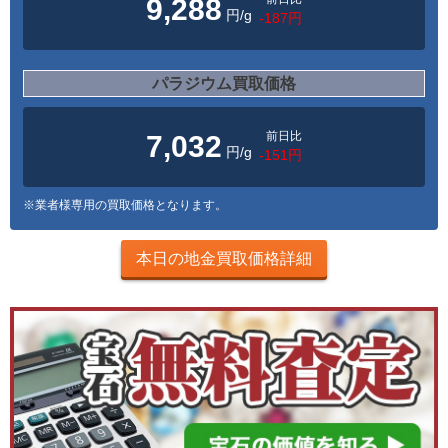
9,288
円/g
-187円
パラジウム買取価格
前日比
7,032
円/g
-151円
※業者様専用の買取価格となります。
本日の地金買取価格詳細