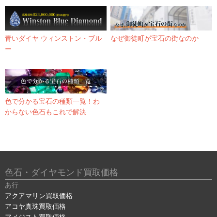
青いダイヤ ウィンストン・ブル
なぜ御徒町が宝石の街なのか
ー
色で分かる宝石の種類一覧！わ
からない色石もこれで解決
色石・ダイヤモンド買取価格
あ行
アクアマリン買取価格
アコヤ真珠買取価格