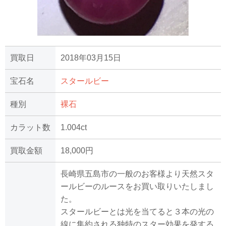
買取日
2018年03月15日
宝石名
スタールビー
種別
裸石
カラット数
1.004ct
買取金額
18,000円
長崎県五島市の一般のお客様より天然スタ
ールビーのルースをお買い取りいたしまし
た。
スタールビーとは光を当てると３本の光の
線に集約される独特のスター効果を発する