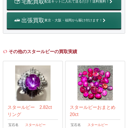
宅配買取
配送キットに入れて送るだけ！送料無料！
出張買取
東京・大阪・福岡から駆け付けます！
その他のスタールビーの買取実績
スタールビー 2.82ct
スタールビーおまとめ
リング
20ct
宝石名
スタールビー
宝石名
スタールビー