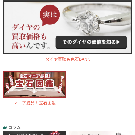
ダイヤ買取も色石BANK
マニア必見！宝石図鑑
コラム