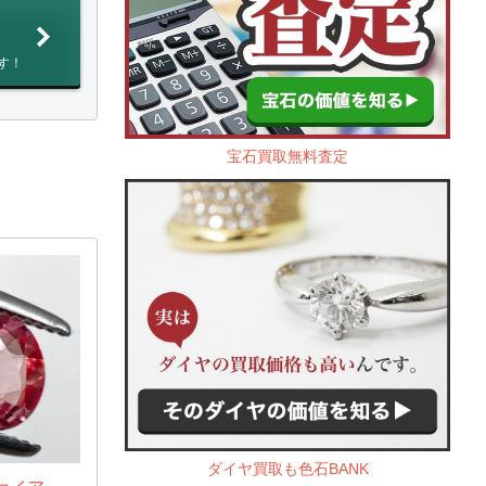
す！
宝石買取無料査定
ダイヤ買取も色石BANK