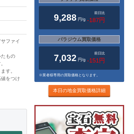
前日比
9,288
円/g
-187円
パラジウム買取価格
アサファイ
前日比
7,032
いたもの
円/g
-151円
す。
します。
※業者様専用の買取価格となります。
高値をつけ
本日の地金買取価格詳細