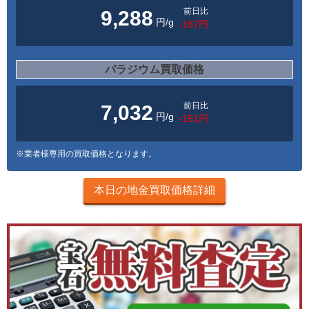
前日比
9,288
円/g
-187円
パラジウム買取価格
前日比
7,032
円/g
-151円
※業者様専用の買取価格となります。
本日の地金買取価格詳細