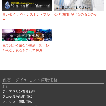
青いダイヤ ウィンストン・ブル
なぜ御徒町が宝石の街なのか
ー
色で分かる宝石の種類一覧！わ
からない色石もこれで解決
色石・ダイヤモンド買取価格
あ行
アクアマリン買取価格
アコヤ真珠買取価格
アメジスト買取価格