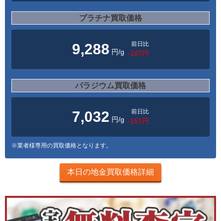
プラチナ買取価格
前日比
9,288
円/g
-187円
パラジウム買取価格
前日比
7,032
円/g
-151円
※業者様専用の買取価格となります。
本日の地金買取価格詳細