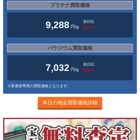
プラチナ買取価格
前日比
9,288
円/g
-187円
パラジウム買取価格
前日比
7,032
円/g
-151円
※業者様専用の買取価格となります。
本日の地金買取価格詳細