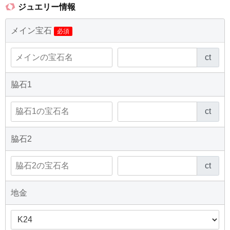
ジュエリー情報
メイン宝石
必須
ct
脇石1
ct
脇石2
ct
地金