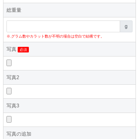
総重量
g
※.グラム数やカラット数が不明の場合は空白で結構です。
写真
必須
写真2
写真3
写真の追加