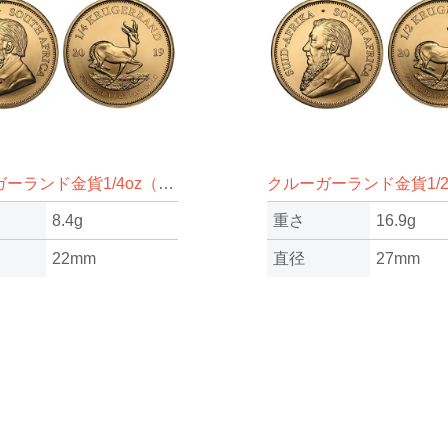
クルーガーランド金貨1/4oz（オンス）
8.4g
重さ
16.9g
22mm
直径
27mm