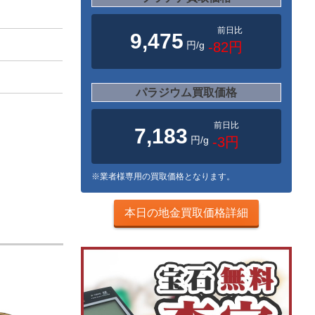
前日比
9,475
円/g
-82円
パラジウム買取価格
前日比
7,183
円/g
-3円
※業者様専用の買取価格となります。
本日の地金買取価格詳細