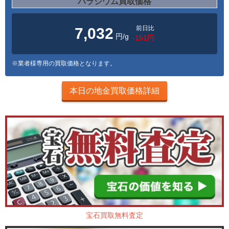
パラジウム買取価格
前日比
7,032
円/g
-151円
※業者様専用の買取価格となります。
本日の地金買取価格詳細
宝石買取無料査定