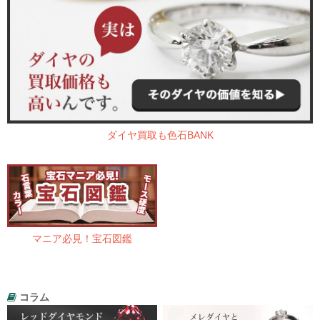
ダイヤ買取も色石BANK
マニア必見！宝石図鑑
コラム