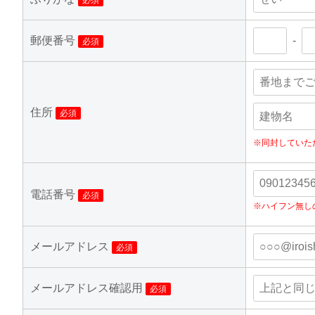
必須
郵便番号
-
必須
住所
必須
※同封していた
電話番号
必須
※ハイフン無し
メールアドレス
必須
メールアドレス確認用
必須