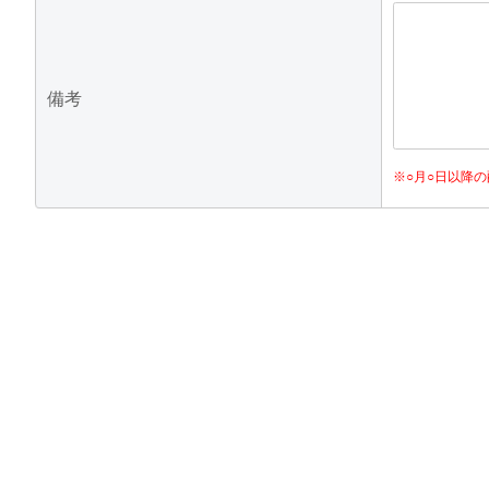
備考
※○月○日以降