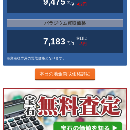
9,475
円/g
-82円
パラジウム買取価格
前日比
7,183
円/g
-3円
※業者様専用の買取価格となります。
本日の地金買取価格詳細