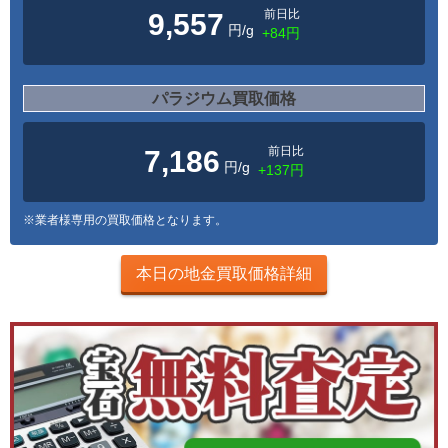
前日比
9,557
円/g
+84円
パラジウム買取価格
前日比
7,186
円/g
+137円
※業者様専用の買取価格となります。
本日の地金買取価格詳細