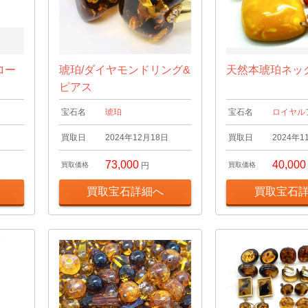
ロー
琥珀/ダイヤモンドリング&
天然本琥珀ネッ
ピアス
宝石名
琥珀
宝石名
ロイヤル
日
買取日
2024年12月18日
買取日
2024年1
73,000
40,000
買取価格
円
買取価格
買取宝石詳細へ
買取宝石