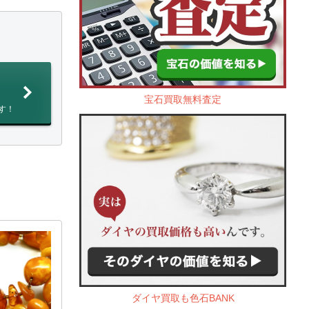
宝石買取無料査定
す！
ダイヤ買取も色石BANK