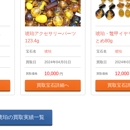
ス
琥珀アクセサリーパーツ
琥珀・鼈甲イヤ
123.4g
とめ80g
宝石名
琥珀
宝石名
琥珀
日
買取日
2024年04月01日
買取日
2024年0
10,000
12,000
買取価格
円
買取価格
買取宝石詳細へ
買取宝石
琥珀の買取実績一覧