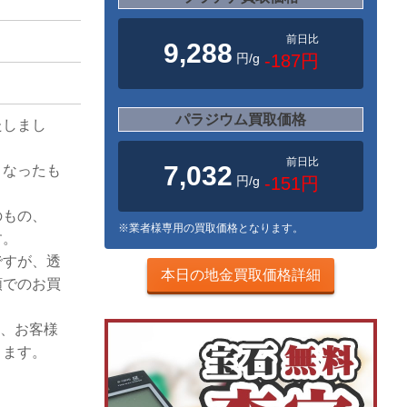
前日比
9,288
円/g
-187円
パラジウム買取価格
たしまし
前日比
7,032
となったも
円/g
-151円
のもの、
※業者様専用の買取価格となります。
す。
ですが、透
本日の地金買取価格詳細
額でのお買
し、お客様
ります。