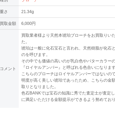
重さ
21.34g
買取金額
6,000円
買取業者様より天然本琥珀ブローチをお買取りい
た。
琥珀は一般に化石宝石と言われ、天然樹脂が化石
のを呼びます。
その中でも価値の高いのが乳白色やバターカラー
『ロイヤルアンバー』と呼ばれる色合いになりま
コメント
こちらのブローチはロイヤルアンバーではないの
明度が高く美しい琥珀であったため、こちらの金
取りとなりました。
色石BANKでは宝石の知識に秀でた査定士が査定
に満足いただける金額提示ができるよう努めてお