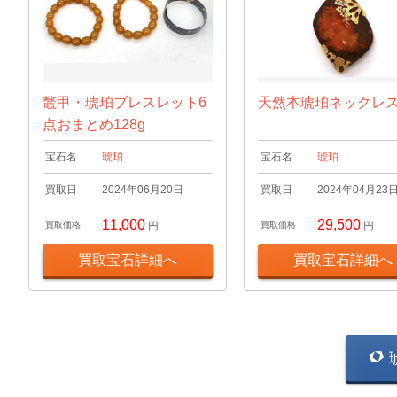
鼈甲・琥珀ブレスレット6
天然本琥珀ネックレ
点おまとめ128g
宝石名
琥珀
宝石名
琥珀
買取日
2024年06月20日
買取日
2024年04月23
11,000
29,500
買取価格
円
買取価格
円
買取宝石詳細へ
買取宝石詳細へ