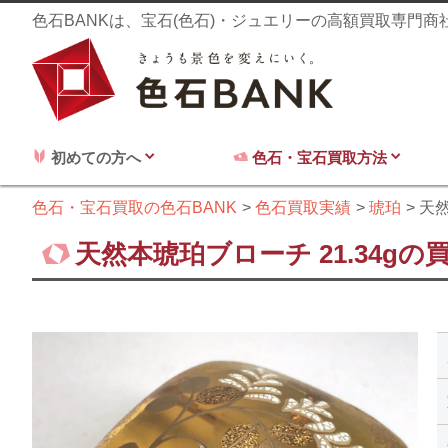
色石BANKは、宝石(色石)・ジュエリーの高額買取専門
初めての方へ
色石・宝石買取方法
色石・宝石買取の色石BANK
色石買取実績
琥珀
天然
天然本琥珀ブローチ 21.34gの