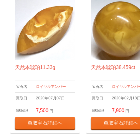
天然本琥珀11.33g
天然本琥珀38.459ct
宝石名
ロイヤルアンバー
宝石名
ロイヤルアンバ
買取日
2020年07月07日
買取日
2020年02月18
7,500
7,900
買取価格
円
買取価格
円
買取宝石詳細へ
買取宝石詳細へ