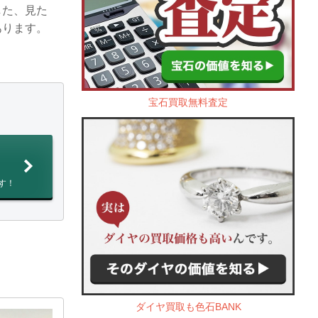
した、見た
あります。
宝石買取無料査定
す！
ダイヤ買取も色石BANK