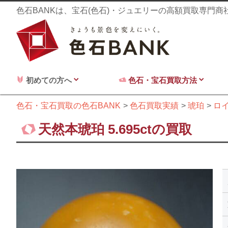
色石BANKは、宝石(色石)・ジュエリーの高額買取専門
初めての方へ
色石・宝石買取方法
色石・宝石買取の色石BANK
色石買取実績
琥珀
ロ
天然本琥珀 5.695ctの買取