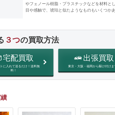
やフェノール樹脂・プラスチックなどを材料と
目や感触で、琥珀と似たようなものもいくつか
る
３つ
の買取方法
宅配買取
出張買取
トに入れて送るだけ！送料無
東京・大阪・福岡から駆け付けま
料！
実績