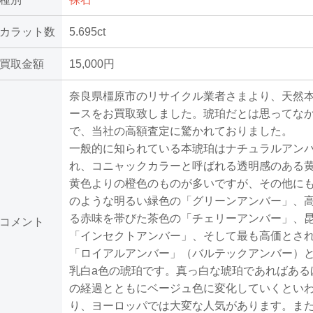
カラット数
5.695ct
買取金額
15,000円
奈良県橿原市のリサイクル業者さまより、天然
ースをお買取致しました。琥珀だとは思ってな
で、当社の高額査定に驚かれておりました。
一般的に知られている本琥珀はナチュラルアン
れ、コニャックカラーと呼ばれる透明感のある
黄色よりの橙色のものが多いですが、その他に
のような明るい緑色の「グリーンアンバー」、
る赤味を帯びた茶色の「チェリーアンバー」、
コメント
「インセクトアンバー」、そして最も高価とさ
「ロイアルアンバー」（バルテックアンバー）
乳白a色の琥珀です。真っ白な琥珀であればある
の経過とともにベージュ色に変化していくとい
り、ヨーロッパでは大変な人気があります。ま