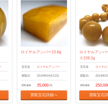
ロイヤルアンバー15.6g
ロイヤルアンバ
ス159.2g
ー
宝石名
ロイヤルアンバー
宝石名
ロイヤル
日
買取日
2019年04月12日
買取日
2019年0
35,000
250,00
買取価格
円
買取価格
買取宝石詳細へ
買取宝石