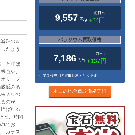
前日比
9,557
円/g
+84円
パラジウム買取価格
本琥珀のル
かったよう
前日比
7,186
円/g
+137円
バーと呼ば
黄褐色や、
※業者様専用の買取価格となります。
もオリーブ
高級感のあ
本日の地金買取価格詳細
昆虫入りの
れるのが
と呼ばれる
ほど、時間
われてお
た、ガラス