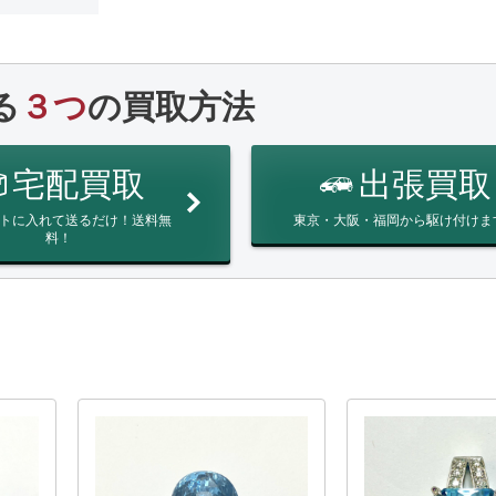
る
３つ
の買取方法
宅配買取
出張買取
トに入れて送るだけ！送料無
東京・大阪・福岡から駆け付けま
料！