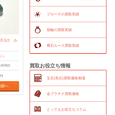
ブローチの買取実績
指輪の買取実績
.1ct ル
裸石ルース買取実績
リン
買取お役立ち情報
5月09日
円
宝石(色石)買取価格相場
詳細へ
金プラチナ買取価格
とってもお役立ちコラム