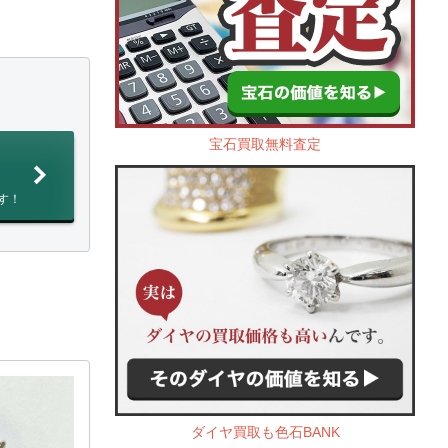
宝石買取無料査定
す！
ダイヤ買取も色石BANK