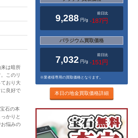
前日比
9,288
円/g
-187円
パラジウム買取価格
前日比
7,032
円/g
-151円
由来は暗所
す。このリ
※業者様専用の買取価格となります。
っており大
常に良好で
本日の地金買取価格詳細
、宝石の本
しっかりと
でお悩みの